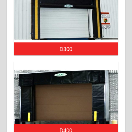
D300
D400