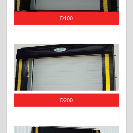
D100
D200