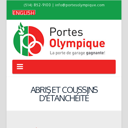
(514) 852-9100
|
info@portesolympique.com
ENGLISH
Navigation
ABRIS ET COUSSINS
D'ÉTANCHÉITÉ