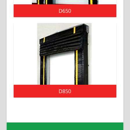
D650
D850