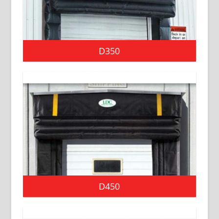
D350
D450