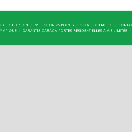
TRE DU DESIGN
INSPECTION 26 POINTS
OFFRES D’EMPLOI
CONTA
LYMPIQUE
GARANTIE GARAGA PORTES RÉSIDENTIELLES À VIE LIMITÉE