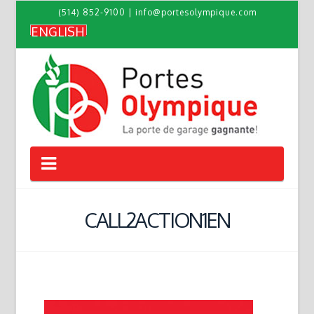
(514) 852-9100
|
info@portesolympique.com
ENGLISH
Navigation
CALL2ACTION1EN