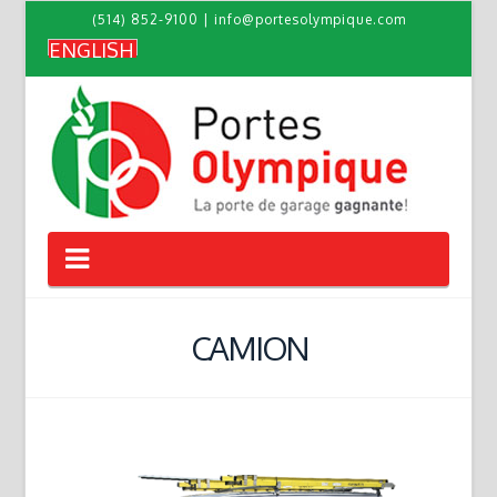
(514) 852-9100
|
info@portesolympique.com
ENGLISH
Navigation
CAMION