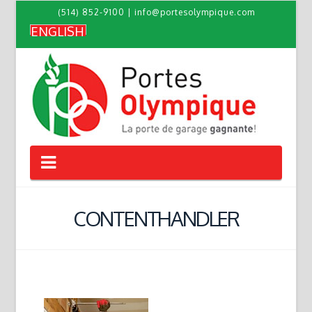
(514) 852-9100
|
info@portesolympique.com
ENGLISH
Navigation
CONTENTHANDLER