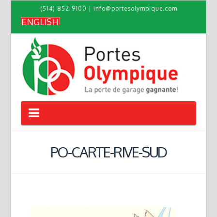
(514) 852-9100
|
info@portesolympique.com
ENGLISH
Navigation
PO-CARTE-RIVE-SUD