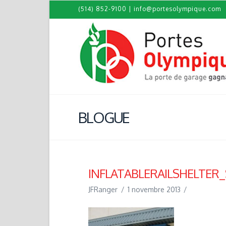
(514) 852-9100
|
info@portesolympique.com
BLOGUE
INFLATABLERAILSHELTER
JFRanger
1 novembre 2013