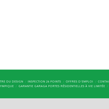
TRE DU DESIGN
INSPECTION 26 POINTS
OFFRES D’EMPLOI
CONTA
LYMPIQUE
GARANTIE GARAGA PORTES RÉSIDENTIELLES À VIE LIMITÉE