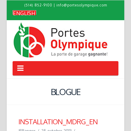
(514) 852-9100
|
info@portesolympique.com
ENGLISH
Navigation
BLOGUE
INSTALLATION_MDRG_EN
JFRanger
25 octobre 2013