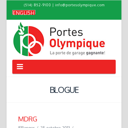
(514) 852-9100
|
info@portesolympique.com
ENGLISH
Navigation
BLOGUE
MDRG
JFRanger
25 octobre 2013