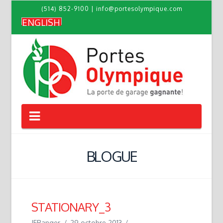
(514) 852-9100
|
info@portesolympique.com
ENGLISH
Navigation
BLOGUE
STATIONARY_3
JFRanger
29 octobre 2013