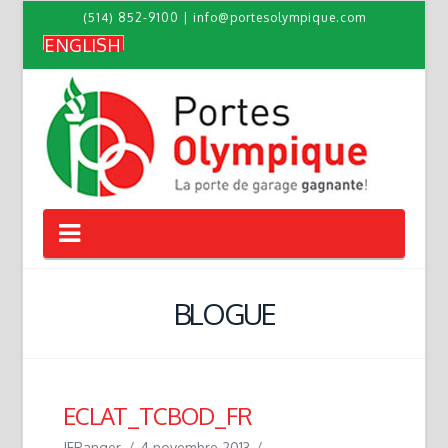
(514) 852-9100
|
info@portesolympique.com
ENGLISH
Navigation
BLOGUE
ECLAT_TCBOD_FR
JFRanger
4 novembre 2013