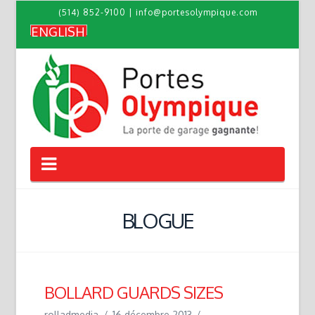
(514) 852-9100
|
info@portesolympique.com
ENGLISH
Navigation
BLOGUE
BOLLARD GUARDS SIZES
rolladmedia
16 décembre 2013