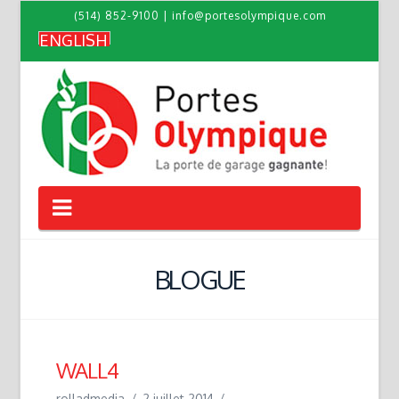
(514) 852-9100
|
info@portesolympique.com
ENGLISH
Navigation
BLOGUE
WALL4
rolladmedia
2 juillet 2014