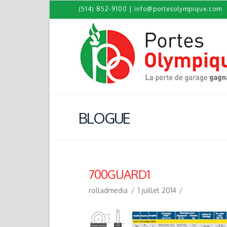
(514) 852-9100
|
info@portesolympique.com
BLOGUE
700GUARD1
rolladmedia
1 juillet 2014