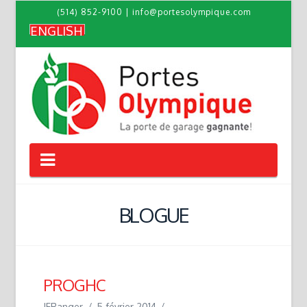
(514) 852-9100
|
info@portesolympique.com
ENGLISH
Navigation
BLOGUE
PROGHC
JFRanger
5 février 2014