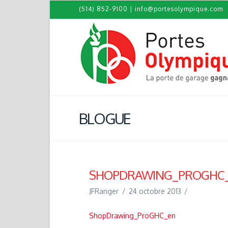
(514) 852-9100
|
info@portesolympique.com
BLOGUE
SHOPDRAWING_PROGHC
JFRanger
24 octobre 2013
ShopDrawing_ProGHC_en