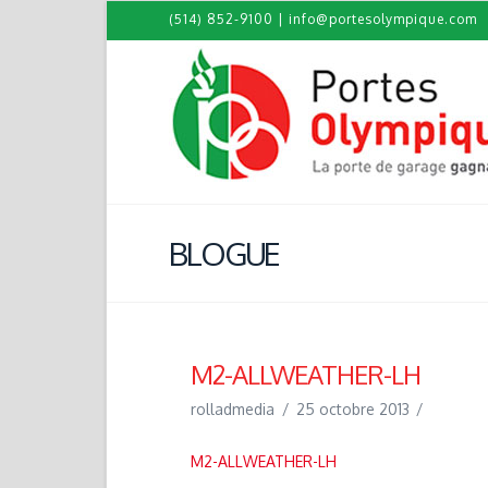
(514) 852-9100
|
info@portesolympique.com
BLOGUE
M2-ALLWEATHER-LH
rolladmedia
25 octobre 2013
M2-ALLWEATHER-LH