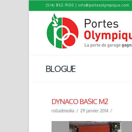
(514) 852-9100
|
info@portesolympique.com
BLOGUE
DYNACO BASIC M2
rolladmedia
29 janvier 2014