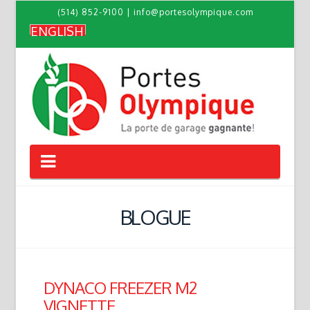
(514) 852-9100
|
info@portesolympique.com
ENGLISH
Navigation
BLOGUE
DYNACO FREEZER M2
VIGNETTE