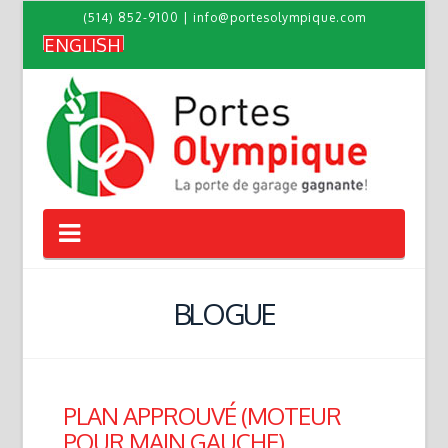
(514) 852-9100
|
info@portesolympique.com
ENGLISH
Navigation
BLOGUE
PLAN APPROUVÉ (MOTEUR
POUR MAIN GAUCHE)