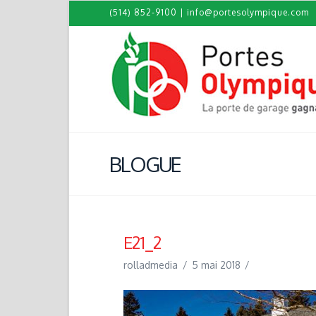
(514) 852-9100
|
info@portesolympique.com
BLOGUE
E21_2
rolladmedia
5 mai 2018