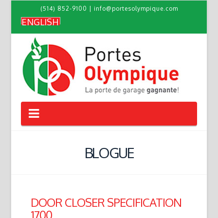
(514) 852-9100
|
info@portesolympique.com
ENGLISH
Navigation
BLOGUE
DOOR CLOSER SPECIFICATION
1700