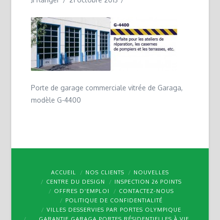
Porte de garage commerciale vitrée de Garaga,
modèle G-4400
ACCUEIL
NOS CLIENTS
NOUVELLES
CENTRE DU DESIGN
INSPECTION 26 POINTS
OFFRES D’EMPLOI
CONTACTEZ-NOUS
POLITIQUE DE CONFIDENTIALITÉ
VILLES DESSERVIES PAR PORTES OLYMPIQUE
GARANTIE GARAGA PORTES RÉSIDENTIELLES À VIE