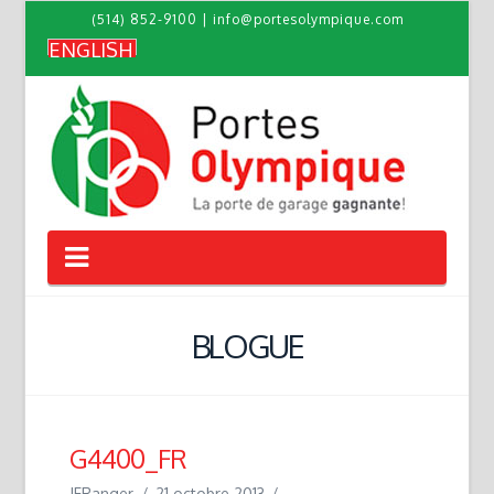
(514) 852-9100
|
info@portesolympique.com
ENGLISH
Navigation
BLOGUE
G4400_FR
JFRanger
21 octobre 2013