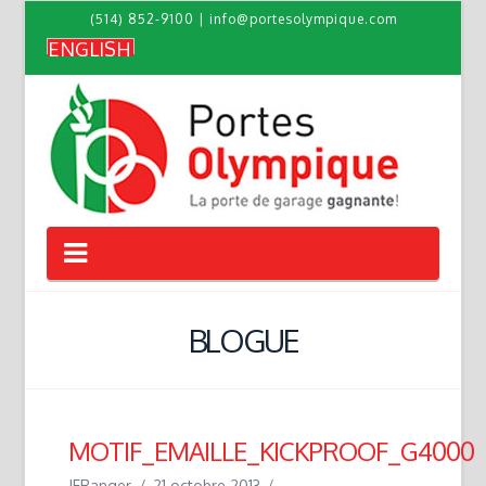
(514) 852-9100
|
info@portesolympique.com
ENGLISH
Navigation
BLOGUE
MOTIF_EMAILLE_KICKPROOF_G4000
JFRanger
21 octobre 2013