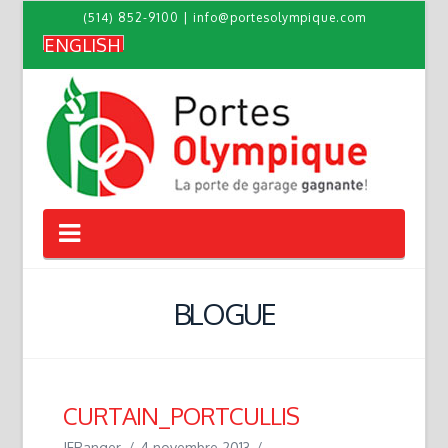
(514) 852-9100
|
info@portesolympique.com
ENGLISH
Navigation
BLOGUE
CURTAIN_PORTCULLIS
JFRanger
4 novembre 2013