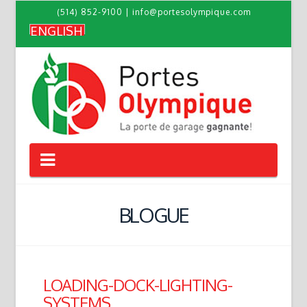
(514) 852-9100
|
info@portesolympique.com
ENGLISH
Navigation
BLOGUE
LOADING-DOCK-LIGHTING-
SYSTEMS