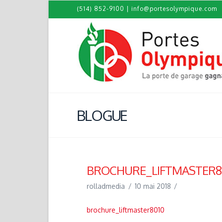
(514) 852-9100
|
info@portesolympique.com
BLOGUE
BROCHURE_LIFTMASTER8
rolladmedia
10 mai 2018
brochure_liftmaster8010