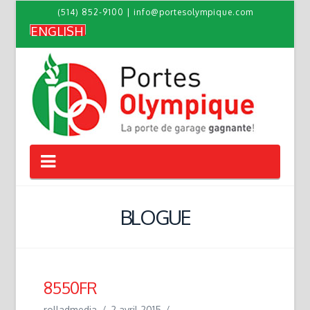
(514) 852-9100
|
info@portesolympique.com
ENGLISH
Navigation
BLOGUE
8550FR
rolladmedia
2 avril 2015