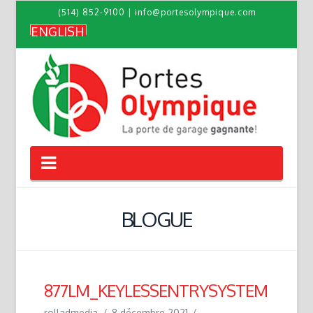
(514) 852-9100
|
info@portesolympique.com
ENGLISH
Navigation
BLOGUE
877LM_KEYLESSENTRYSYSTEM
rolladmedia
8 décembre 2021