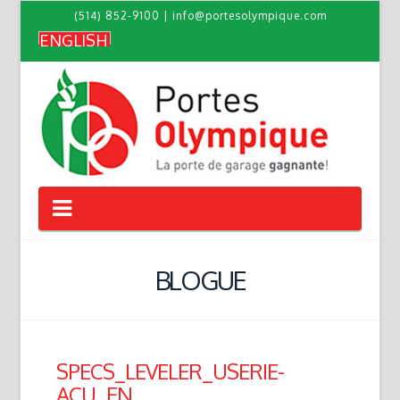
(514) 852-9100
|
info@portesolympique.com
ENGLISH
Navigation
BLOGUE
SPECS_LEVELER_USERIE-
ACU_EN