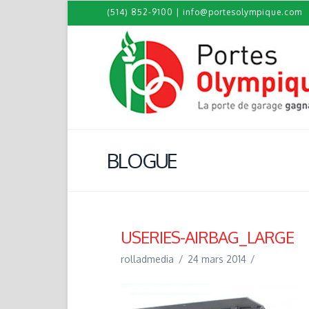
(514) 852-9100
|
info@portesolympique.com
BLOGUE
USERIES-AIRBAG_LARGE
rolladmedia
24 mars 2014