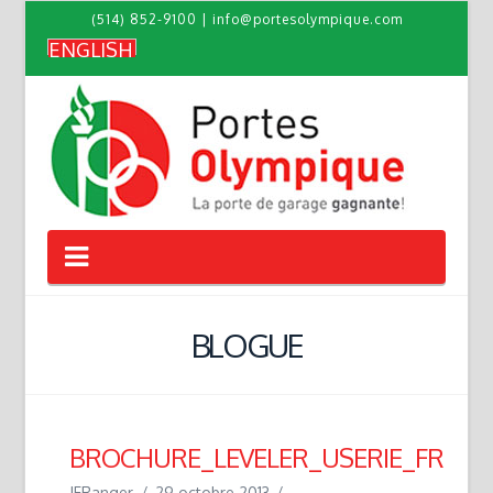
(514) 852-9100
|
info@portesolympique.com
ENGLISH
Navigation
BLOGUE
BROCHURE_LEVELER_USERIE_FR
JFRanger
29 octobre 2013