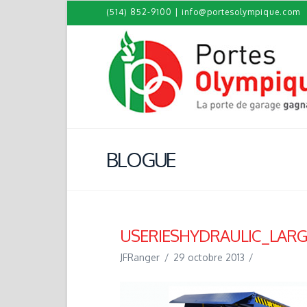
(514) 852-9100
|
info@portesolympique.com
BLOGUE
USERIESHYDRAULIC_LAR
JFRanger
29 octobre 2013