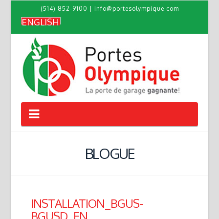
(514) 852-9100
|
info@portesolympique.com
ENGLISH
Navigation
BLOGUE
INSTALLATION_BGUS-
BGUSD_EN