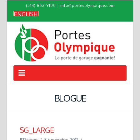
(514) 852-9100
|
info@portesolympique.com
ENGLISH
Navigation
BLOGUE
SG_LARGE
JFRanger
5 novembre 2013