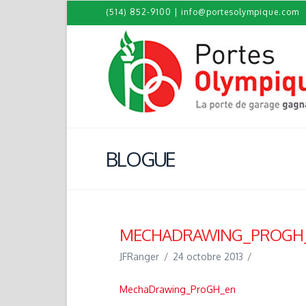
(514) 852-9100
|
info@portesolympique.com
BLOGUE
MECHADRAWING_PROGH
JFRanger
24 octobre 2013
MechaDrawing_ProGH_en