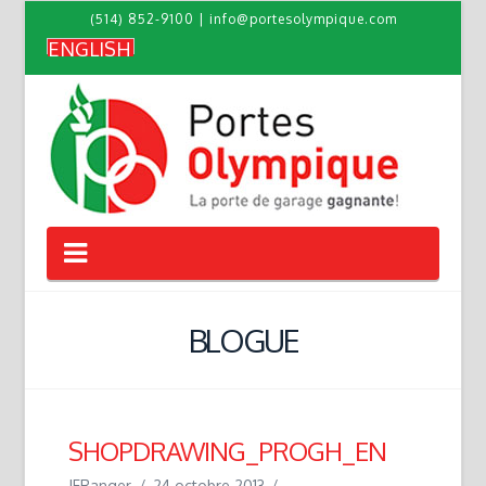
(514) 852-9100
|
info@portesolympique.com
ENGLISH
Navigation
BLOGUE
SHOPDRAWING_PROGH_EN
JFRanger
24 octobre 2013