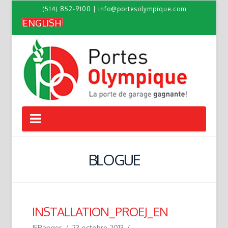
(514) 852-9100
|
info@portesolympique.com
ENGLISH
Navigation
BLOGUE
INSTALLATION_PROEJ_EN
JFRanger
23 octobre 2013