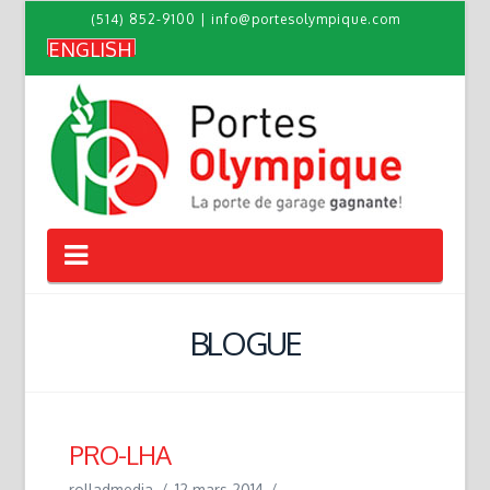
(514) 852-9100
|
info@portesolympique.com
ENGLISH
Navigation
BLOGUE
PRO-LHA
rolladmedia
12 mars 2014