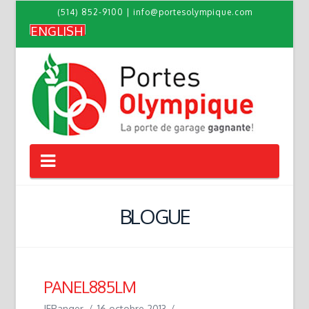
(514) 852-9100
|
info@portesolympique.com
ENGLISH
Navigation
BLOGUE
PANEL885LM
JFRanger
16 octobre 2013