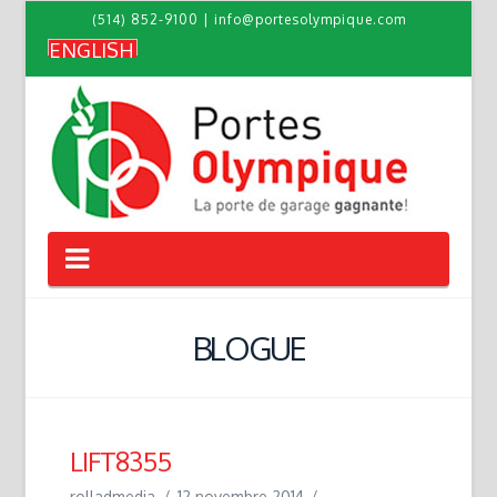
(514) 852-9100
|
info@portesolympique.com
ENGLISH
Navigation
BLOGUE
LIFT8355
rolladmedia
12 novembre 2014