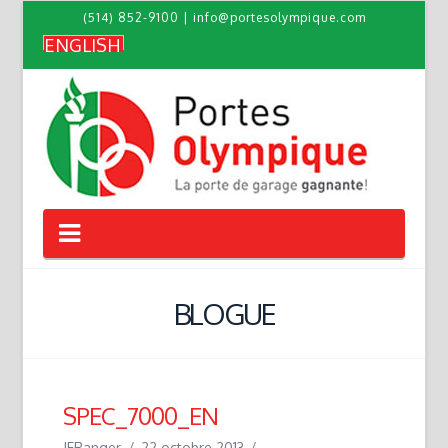
(514) 852-9100
|
info@portesolympique.com
ENGLISH
Navigation
BLOGUE
SPEC_7000_EN
JFRanger
22 octobre 2013