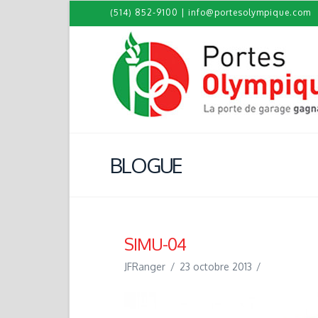
(514) 852-9100
|
info@portesolympique.com
BLOGUE
SIMU-04
JFRanger
23 octobre 2013