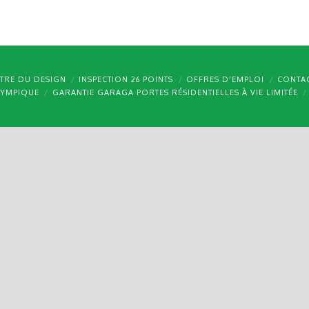
TRE DU DESIGN
INSPECTION 26 POINTS
OFFRES D’EMPLOI
CONTA
LYMPIQUE
GARANTIE GARAGA PORTES RÉSIDENTIELLES À VIE LIMITÉE