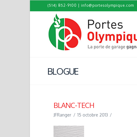
(514) 852-9100
|
info@portesolympique.com
BLOGUE
BLANC-TECH
JFRanger
15 octobre 2013