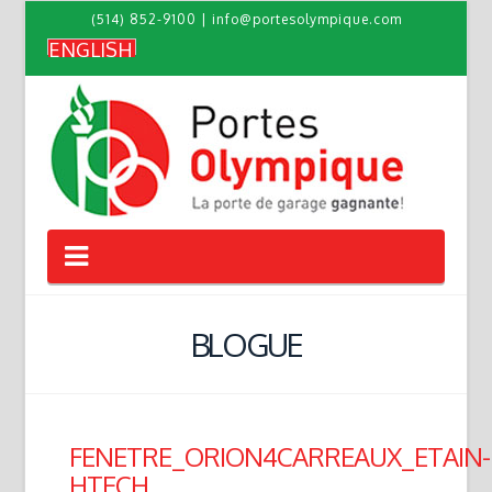
(514) 852-9100
|
info@portesolympique.com
ENGLISH
Navigation
BLOGUE
FENETRE_ORION4CARREAUX_ETAIN-
HTECH