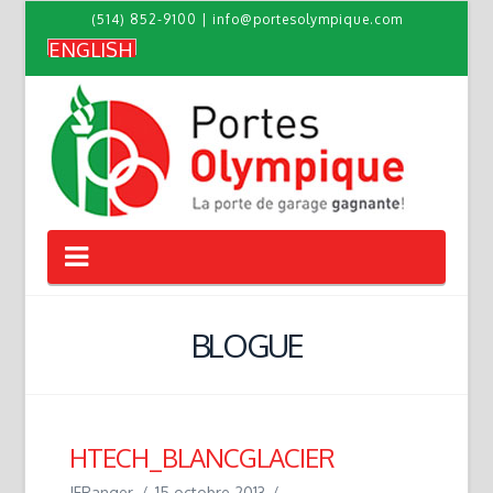
(514) 852-9100
|
info@portesolympique.com
ENGLISH
Navigation
BLOGUE
HTECH_BLANCGLACIER
JFRanger
15 octobre 2013