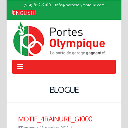
(514) 852-9100
|
info@portesolympique.com
ENGLISH
Navigation
BLOGUE
MOTIF_4RAINURE_G1000
JFRanger
18 octobre 2013