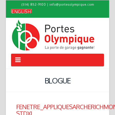
(514) 852-9100
|
info@portesolympique.com
ENGLISH
Navigation
BLOGUE
FENETRE_APPLIQUESARCHERICHMO
STDXL