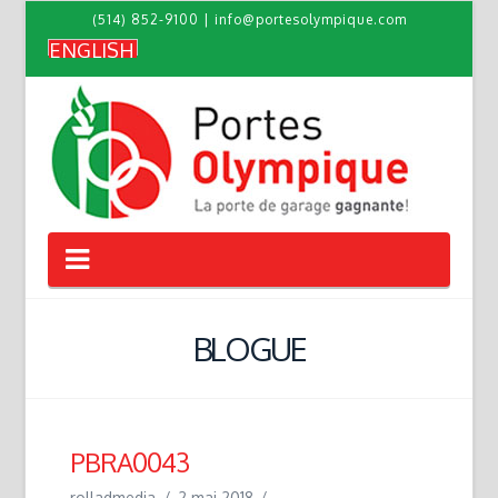
(514) 852-9100
|
info@portesolympique.com
ENGLISH
Navigation
BLOGUE
PBRA0043
rolladmedia
2 mai 2018