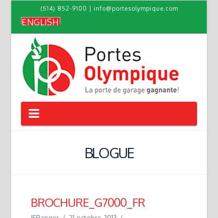
(514) 852-9100
|
info@portesolympique.com
ENGLISH
Navigation
BLOGUE
BROCHURE_G7000_FR
JFRanger
21 octobre 2013